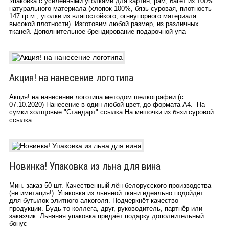
Упаковка c усиленными уголками для картин, рам, багет из 100%
натурального материала (хлопок 100%, бязь суровая, плотность
147 гр.м., уголки из влагостойкого, огнеупорного материала
высокой плотности). Изготовим любой размер, из различных
тканей. Дополнительное брендирование подарочной упа
Акция! на нанесение логотипа
Акция! на нанесение логотипа методом шелкографии (с
07.10.2020) Нанесение в один любой цвет, до формата А4. На
сумки холщовые "Стандарт" ссылка На мешочки из бязи суровой
ссылка
Новинка! Упаковка из льна для вина
Мин. заказ 50 шт. Качественный лён белорусского производства
(не имитация!). Упаковка из льняной ткани идеально подойдёт
для бутылок элитного алкоголя. Подчеркнёт качество
продукции. Будь то коллега, друг, руководитель, партнёр или
заказчик. Льняная упаковка придаёт подарку дополнительный
бонус