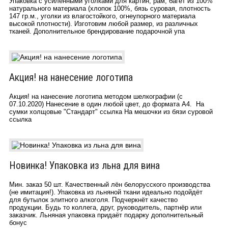
Упаковка c усиленными уголками для картин, рам, багет из 100%
натурального материала (хлопок 100%, бязь суровая, плотность
147 гр.м., уголки из влагостойкого, огнеупорного материала
высокой плотности). Изготовим любой размер, из различных
тканей. Дополнительное брендирование подарочной упа
Акция! на нанесение логотипа
Акция! на нанесение логотипа методом шелкографии (с
07.10.2020) Нанесение в один любой цвет, до формата А4. На
сумки холщовые "Стандарт" ссылка На мешочки из бязи суровой
ссылка
Новинка! Упаковка из льна для вина
Мин. заказ 50 шт. Качественный лён белорусского производства
(не имитация!). Упаковка из льняной ткани идеально подойдёт
для бутылок элитного алкоголя. Подчеркнёт качество
продукции. Будь то коллега, друг, руководитель, партнёр или
заказчик. Льняная упаковка придаёт подарку дополнительный
бонус