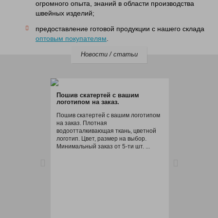
огромного опыта, знаний в области производства
швейных изделий;
предоставление готовой продукции с нашего склада
оптовым покупателям
.
Новости / статьи
Пошив скатертей с вашим
Упаковка
логотипом на заказ.
льна (не
Пошив скатертей с вашим логотипом
Производс
на заказ. Плотная
белорусско
водоотталкивающая ткань, цветной
Размер, шн
логотип. Цвет, размер на выбор.
ваш выбор.
Минимальный заказ от 5-ти шт. ...
РФ/РБ. byn/