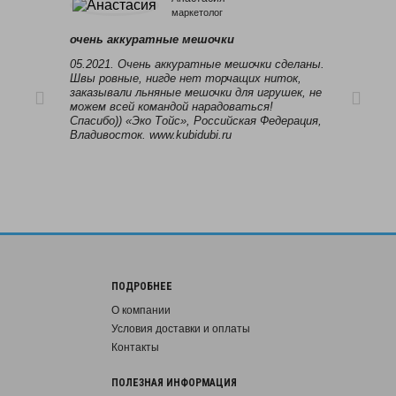
маркетолог
марке
очень аккуратные мешочки
Гла
05.2021. Очень аккуратные мешочки сделаны.
Нужн
Швы ровные, нигде нет торчащих ниток,
прод
заказывали льняные мешочки для игрушек, не
посо
можем всей командой нарадоваться!
Обща
Спасибо)) «Эко Тойс», Российская Федерация,
от и
Владивосток. www.kubidubi.ru
чере
ПОДРОБНЕЕ
О компании
Условия доставки и оплаты
Контакты
ПОЛЕЗНАЯ ИНФОРМАЦИЯ