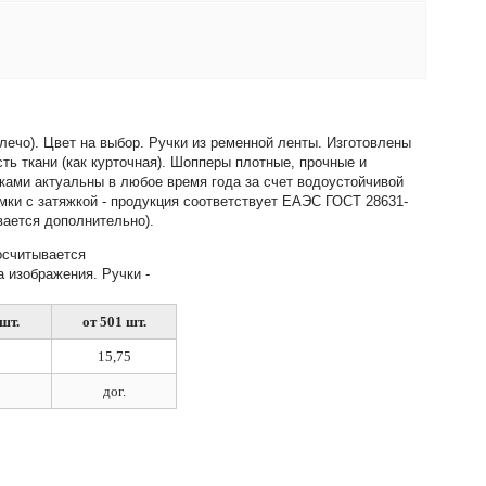
лечо). Цвет на выбор. Ручки из ременной ленты. Изготовлены
ть ткани (как курточная). Шопперы плотные, прочные и
ками актуальны в любое время года за счет водоустойчивой
умки с затяжкой - продукция соответствует ЕАЭС ГОСТ 28631-
вается дополнительно).
осчитывается
а изображения. Ручки -
шт.
от 501 шт.
15,75
дог.