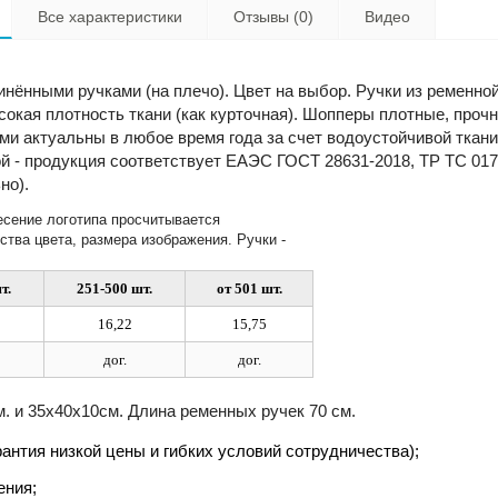
Все характеристики
Отзывы (0)
Видео
инёнными ручками (на плечо). Цвет на выбор. Ручки из ременно
окая плотность ткани (как курточная). Шопперы плотные, проч
и актуальны в любое время года за счет водоустойчивой ткани 
й - продукция соответствует ЕАЭС ГОСТ 28631-2018, ТР ТС 017
но).
есение логотипа просчитывается
ства цвета, размера изображения. Ручки -
т.
251-500 шт.
от 501 шт.
16,22
15,75
дог.
дог.
. и 35х40х10см. Длина ременных ручек 70 см.
рантия низкой цены и гибких условий сотрудничества);
ения;