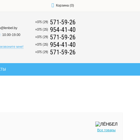
Корзина
(
0
)
571-59-26
+375 (29)
fo@lenbel.by
954-41-40
+375 (25)
:
10.00-19.00
571-59-26
+375 (29)
954-41-40
+375 (25)
резвоните мне!
571-59-26
+375 (29)
КТЫ
Все товары