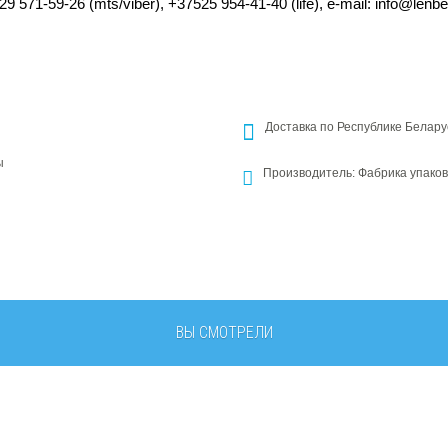
571-59-26 (mts/viber), +37525 954-41-40 (life), e-mail: info@lenbe
Доставка по Республике Белару
ы
Производитель: Фабрика упаков
ВЫ СМОТРЕЛИ