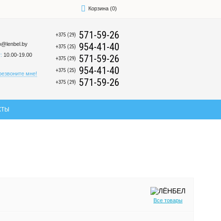
Корзина
(
0
)
571-59-26
+375 (29)
fo@lenbel.by
954-41-40
+375 (25)
:
10.00-19.00
571-59-26
+375 (29)
954-41-40
+375 (25)
резвоните мне!
571-59-26
+375 (29)
КТЫ
Все товары