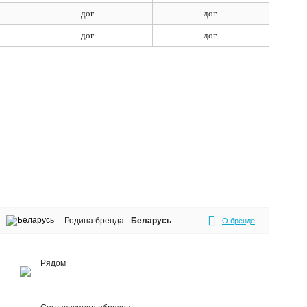
дог.
дог.
дог.
дог.
Родина бренда:
Беларусь
О бренде
Рядом