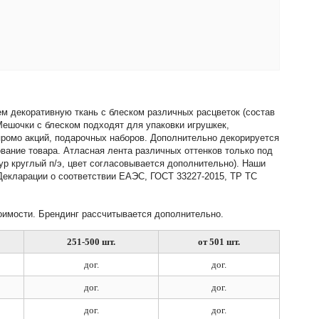
м декоративную ткань с блеском различных расцветок (состав
Мешочки с блеском подходят для упаковки игрушкек,
 промо акций, подарочных наборов. Дополнительно декорируется
вание товара. Атласная лента различных оттенков только под
ур круглый п/э, цвет согласовывается дополнительно). Наши
Декларации о соответствии ЕАЭС, ГОСТ 33227-2015, ТР ТС
оимости. Брендинг рассчитывается дополнительно.
251-500 шт.
от 501 шт.
дог.
дог.
дог.
дог.
дог.
дог.