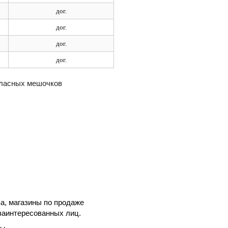
дог.
дог.
дог.
дог.
атласных мешочков
а, магазины по продаже
заинтересованных лиц.