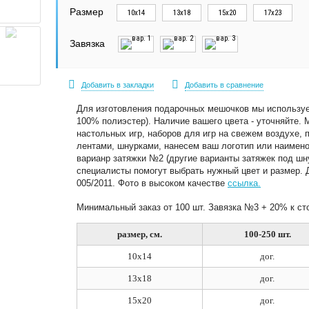
Размер
10х14
13х18
15х20
17х23
Завязка
Добавить в закладки
Добавить в сравнение
Для изготовления подарочных мешочков мы используе
100% полиэстер). Наличие вашего цвета - уточняйте. 
настольных игр, наборов для игр на свежем воздухе,
лентами, шнурками, нанесем ваш логотип или наимено
варианр затяжки №2 (другие варианты затяжек под шн
специалисты помогут выбрать нужный цвет и размер. 
005/2011. Фото в высоком качестве
ссылка.
Минимальный заказ от 100 шт. Завязка №3 + 20% к ст
размер, см.
100-250 шт.
10х14
дог.
13х18
дог.
15х20
дог.